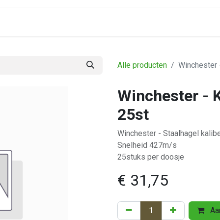
Assortiment
Alle producten
Winchester 
Winchester - K
25st
Winchester - Staalhagel kalib
Snelheid 427m/s
25stuks per doosje
€
31,75
Aan