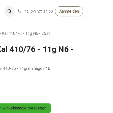
Aanmelden
+32 (0)9 377 23 08
- Kal 410/76 - 11g N6 - 25st
al 410/76 - 11g N6 -
er 410-76 - 11gram hageln° 6
 winkelmandje toevoegen