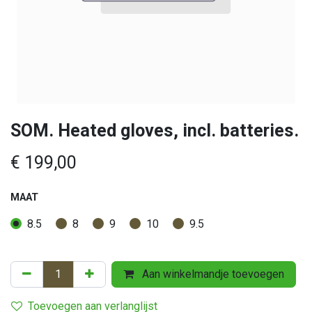
SOM. Heated gloves, incl. batteries.
€
199,00
MAAT
8.5
8
9
10
9.5
Aan winkelmandje toevoegen
Toevoegen aan verlanglijst