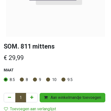
SOM. 811 mittens
€
29,99
MAAT
8.5
8
9
10
9.5
Aan winkelmandje toevoegen
Toevoegen aan verlanglijst