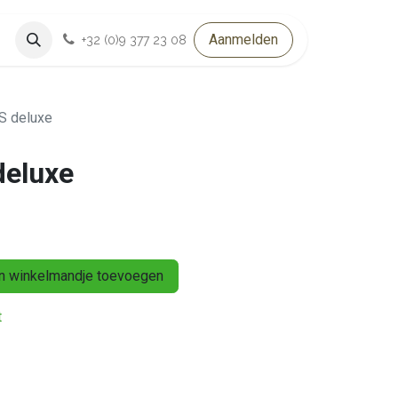
Aanmelden
+32 (0)9 377 23 08
7S deluxe
deluxe
 winkelmandje toevoegen
t